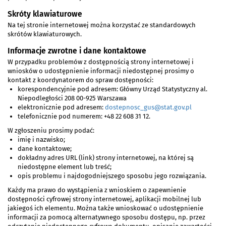
Skróty klawiaturowe
Na tej stronie internetowej można korzystać ze standardowych
skrótów klawiaturowych.
Informacje zwrotne i dane kontaktowe
W przypadku problemów z dostępnością strony internetowej i
wniosków o udostępnienie informacji niedostępnej prosimy o
kontakt z koordynatorem do spraw dostępności:
korespondencyjnie pod adresem: Główny Urząd Statystyczny al.
Niepodległości 208 00-925 Warszawa
elektronicznie pod adresem:
dostepnosc_gus@stat.gov.pl
telefonicznie pod numerem:
+48 22 608 31 12
.
W zgłoszeniu prosimy podać:
imię i nazwisko;
dane kontaktowe;
dokładny adres URL (link) strony internetowej, na której są
niedostępne element lub treść;
opis problemu i najdogodniejszego sposobu jego rozwiązania.
Każdy ma prawo do wystąpienia z wnioskiem o zapewnienie
dostępności cyfrowej strony internetowej, aplikacji mobilnej lub
jakiegoś ich elementu. Można także wnioskować o udostępnienie
informacji za pomocą alternatywnego sposobu dostępu, np. przez