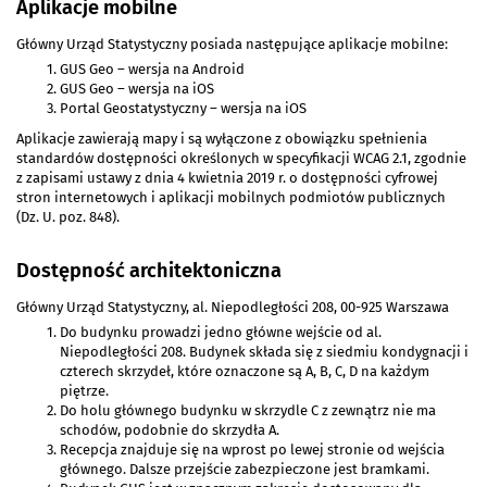
Aplikacje mobilne
Główny Urząd Statystyczny posiada następujące aplikacje mobilne:
GUS Geo – wersja na Android
GUS Geo – wersja na iOS
Portal Geostatystyczny – wersja na iOS
Aplikacje zawierają mapy i są wyłączone z obowiązku spełnienia
standardów dostępności określonych w specyfikacji WCAG 2.1, zgodnie
z zapisami ustawy z dnia 4 kwietnia 2019 r. o dostępności cyfrowej
stron internetowych i aplikacji mobilnych podmiotów publicznych
(Dz. U. poz. 848).
Dostępność architektoniczna
Główny Urząd Statystyczny, al. Niepodległości 208, 00-925 Warszawa
Do budynku prowadzi jedno główne wejście od al.
Niepodległości 208. Budynek składa się z siedmiu kondygnacji i
czterech skrzydeł, które oznaczone są A, B, C, D na każdym
piętrze.
Do holu głównego budynku w skrzydle C z zewnątrz nie ma
schodów, podobnie do skrzydła A.
Recepcja znajduje się na wprost po lewej stronie od wejścia
głównego. Dalsze przejście zabezpieczone jest bramkami.