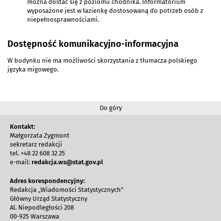
można dostać się z poziomu chodnika. Informatorium
wyposażone jest w łazienkę dostosowaną do potrzeb osób z
niepełnosprawnościami.
Dostępność komunikacyjno-informacyjna
W budynku nie ma możliwości skorzystania z tłumacza polskiego
języka migowego.
Do góry
Kontakt:
Małgorzata Zygmont
sekretarz redakcji
tel. +48 22 608 32 25
e-mail:
redakcja.ws@stat.gov.pl
Adres korespondencyjny:
Redakcja „Wiadomości Statystycznych”
Główny Urząd Statystyczny
Al. Niepodległości 208
00-925 Warszawa