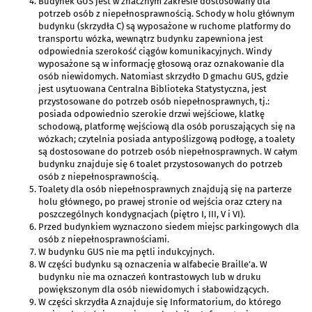
Budynek GUS jest w znacznym zakresie dostosowany dla
potrzeb osób z niepełnosprawnością. Schody w holu głównym
budynku (skrzydła C) są wyposażone w ruchome platformy do
transportu wózka, wewnątrz budynku zapewniona jest
odpowiednia szerokość ciągów komunikacyjnych. Windy
wyposażone są w informację głosową oraz oznakowanie dla
osób niewidomych. Natomiast skrzydło D gmachu GUS, gdzie
jest usytuowana Centralna Biblioteka Statystyczna, jest
przystosowane do potrzeb osób niepełnosprawnych, tj.:
posiada odpowiednio szerokie drzwi wejściowe, klatkę
schodową, platformę wejściową dla osób poruszających się na
wózkach; czytelnia posiada antypoślizgową podłogę, a toalety
są dostosowane do potrzeb osób niepełnosprawnych. W całym
budynku znajduje się 6 toalet przystosowanych do potrzeb
osób z niepełnosprawnością.
Toalety dla osób niepełnosprawnych znajdują się na parterze
holu głównego, po prawej stronie od wejścia oraz cztery na
poszczególnych kondygnacjach (piętro I, III, V i VI).
Przed budynkiem wyznaczono siedem miejsc parkingowych dla
osób z niepełnosprawnościami.
W budynku GUS nie ma pętli indukcyjnych.
W części budynku są oznaczenia w alfabecie Braille’a. W
budynku nie ma oznaczeń kontrastowych lub w druku
powiększonym dla osób niewidomych i słabowidzących.
W części skrzydła A znajduje się Informatorium, do którego