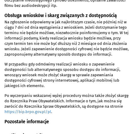
odczytanie niedostępnego cyfrowo dokumentu, opisanie zawartości
filmu bez audiodeskrypcji itp.
Obsługa wniosków i skarg związanych z dostępnością
Na zgłoszenie odpowiemy w jak najkrótszym czasie, nie później niż w
ciągu 7 dni od dnia wystąpienia z wnioskiem. Jeżeli dotrzymanie tego
terminu nie będzie możliwe, niezwłocznie poinformujemy o tym. W tej
informacji podamy, kiedy realizacja wniosku będzie możliwa, przy
czym termin ten nie może być dłuższy niż 2 miesiące od dnia złożenia
wniosku. Jeżeli zapewnienie dostępności cyfrowej nie będzie możliwe,
zaproponujemy alternatywny sposób dostępu do informacji.
W przypadku gdy odmówimy realizacji wniosku o zapewnienie
dostępności lub alternatywnego sposobu dostępu do informacji,
wnoszący wniosek może złożyć skargę w sprawie zapewniania
dostępności cyfrowej strony internetowej, aplikacji mobilnej lub
jakiegoś ich elementu.
Po wyczerpaniu wskazanej wyżej procedury można także złożyć skargę
do Rzecznika Praw Obywatelskich. Informacje o tym, jak można się
zwrócić do Rzecznika Spraw Obywatelskich, są dostępne na stronie
https://bip.brpo.gov.pl/pl
.
Pozostałe informacje