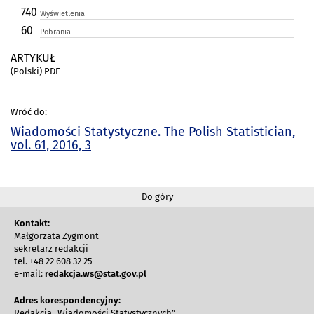
740
Wyświetlenia
60
Pobrania
ARTYKUŁ
(Polski) PDF
Wróć do:
Wiadomości Statystyczne. The Polish Statistician,
vol. 61, 2016, 3
Do góry
Kontakt:
Małgorzata Zygmont
sekretarz redakcji
tel. +48 22 608 32 25
e-mail:
redakcja.ws@stat.gov.pl
Adres korespondencyjny:
Redakcja „Wiadomości Statystycznych”